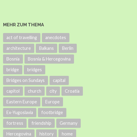
MEHR ZUM THEMA
act of travelling
anecdotes
architecture
Balkans
Berlin
Bosnia
Bosnia & Hercegovina
bridge
bridges
Bridges on Sundays
capital
capitol
church
city
Croatia
Eastern Europe
Europe
Ex-Yugoslavia
footbridge
fortress
friendship
Germany
Hercegovina
history
home