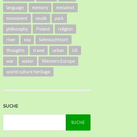
language
memory
metatext
monument
musik
park
philosophy
Poland
religion
river
sea
Sehnsuchtsort
thoughts
travel
urban
US
war
water
Western Europe
world culture heritage
SUCHE
Suche
nach: